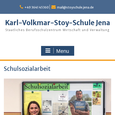
Skip
to
+49 3641 45360
mail@stoyschule.jena.de
content
Karl-Volkmar-Stoy-Schule Jena
Staatliches Berufsschulzentrum Wirtschaft und Verwaltung
Menu
Schulsozialarbeit