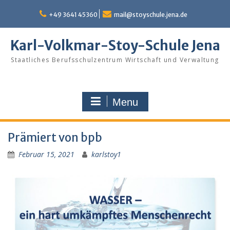
Skip
to
+49 3641 45360
mail@stoyschule.jena.de
content
Karl-Volkmar-Stoy-Schule Jena
Staatliches Berufsschulzentrum Wirtschaft und Verwaltung
Menu
Prämiert von bpb
Februar 15, 2021
karlstoy1