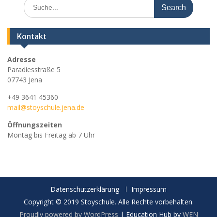
Search
for:
Kontakt
Adresse
Paradiesstraße 5
07743 Jena
+49 3641 45360
mail@stoyschule.jena.de
Öffnungszeiten
Montag bis Freitag ab 7 Uhr
Datenschutzerklärung
Impressum
Copyright © 2019 Stoyschule. Alle Rechte vorbehalten.
Proudly powered by WordPress
|
Education Hub by
WEN