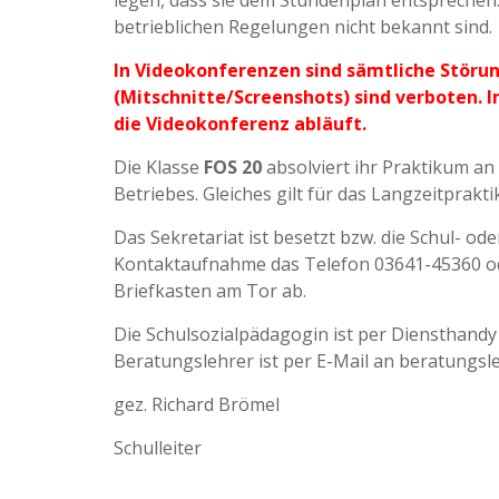
legen, dass sie dem Stundenplan entsprechen.
betrieblichen Regelungen nicht bekannt sind.
In Videokonferenzen sind sämtliche Störu
(Mitschnitte/Screenshots) sind verboten. 
die Videokonferenz abläuft.
Die Klasse
FOS 20
absolviert ihr Praktikum a
Betriebes. Gleiches gilt für das Langzeitprak
Das Sekretariat ist besetzt bzw. die Schul- od
Kontaktaufnahme das Telefon 03641-45360 o
Briefkasten am Tor ab.
Die Schulsozialpädagogin ist per Diensthandy
Beratungslehrer ist per E-Mail an beratungsl
gez. Richard Brömel
Schulleiter Jena,