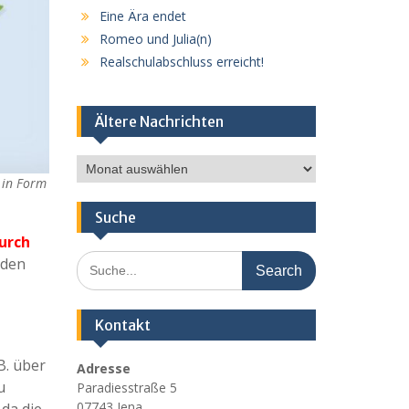
Eine Ära endet
Romeo und Julia(n)
Realschulabschluss erreicht!
Ältere Nachrichten
Ältere
Nachrichten
 in Form
Suche
durch
Search
nden
for:
Kontakt
B. über
Adresse
u
Paradiesstraße 5
07743 Jena