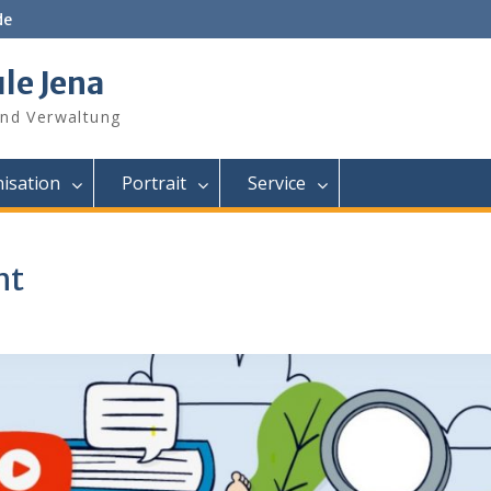
de
le Jena
und Verwaltung
isation
Portrait
Service
ht