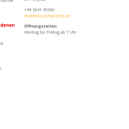
da die
+49 3641 45360
mail@stoyschule.jena.de
h denen
Öffnungszeiten
Montag bis Freitag ab 7 Uhr
es
m