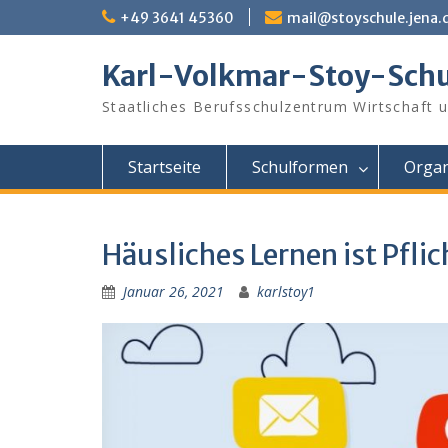
Skip
+49 3641 45360
mail@stoyschule.jena.
to
content
Karl-Volkmar-Stoy-Schu
Staatliches Berufsschulzentrum Wirtschaft 
Startseite
Schulformen
Organ
Häusliches Lernen ist Pflic
Januar 26, 2021
karlstoy1