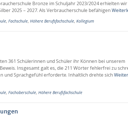
aucherschule Bronze im Schuljahr 2023/2024 erhielten wir
ilber 2025 – 2027. Als Verbraucherschule befähigen
Weiterl
hule
,
Fachschule
,
Höhere Berufsfachschule
,
Kollegium
lten 361 Schülerinnen und Schüler ihr Können bei unserem
weis. Insgesamt galt es, die 211 Wörter fehlerfrei zu schr
 und Sprachgefühl erforderte. Inhaltlich drehte sich
Weite
hule
,
Fachoberschule
,
Höhere Berufsfachschule
erungen