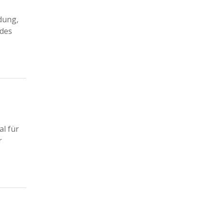
dung,
 des
al für
r