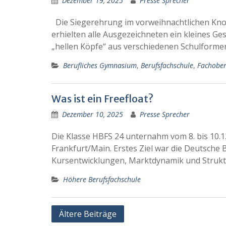
Dezember 19, 2025
Presse Sprecher
Die Siegerehrung im vorweihnachtlichen Kn
erhielten alle Ausgezeichneten ein kleines G
„hellen Köpfe“ aus verschiedenen Schulform
Berufliches Gymnasium
,
Berufsfachschule
,
Fachober
Was ist ein Freefloat?
Dezember 10, 2025
Presse Sprecher
Die Klasse HBFS 24 unternahm vom 8. bis 10.1
Frankfurt/Main. Erstes Ziel war die Deutsche 
Kursentwicklungen, Marktdynamik und Strukt
Höhere Berufsfachschule
Beitragsnavigation
Ältere Beiträge