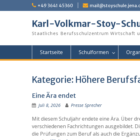
Skip
+49 3641 45360
mail@stoyschule.jena.
to
content
Karl-Volkmar-Stoy-Schu
Staatliches Berufsschulzentrum Wirtschaft 
Startseite
Schulformen
Organ
Kategorie:
Höhere Berufsf
Eine Ära endet
Juli 8, 2026
Presse Sprecher
Mit diesem Schuljahr endete eine Ära. Über d
verschiedenen Fachrichtungen ausgebildet. Di
die Prüfungen zum Beruf als auch die Ergänz