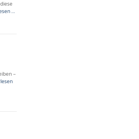
 diese
esen …
eiben –
rlesen