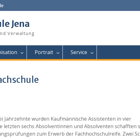
de
le Jena
und Verwaltung
isation
Portrait
Service
achschule
rei Jahrzehnte wurden Kaufmännische Assistenten in vier
e letzten sechs Absolventinnen und Absolventen schafften 
ungsprüfungen zum Erwerb der Fachhochschulreife. Zwei Sc