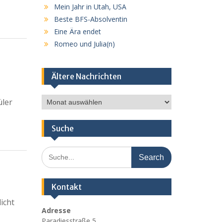
Mein Jahr in Utah, USA
Beste BFS-Absolventin
Eine Ära endet
Romeo und Julia(n)
Ältere Nachrichten
Ältere
üler
Nachrichten
Suche
Search
for:
Kontakt
icht
Adresse
Paradiesstraße 5