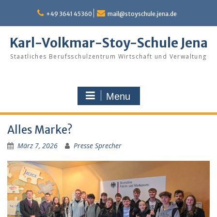
Skip
to
+49 3641 45360
mail@stoyschule.jena.de
content
Karl-Volkmar-Stoy-Schule Jena
Staatliches Berufsschulzentrum Wirtschaft und Verwaltung
Menu
Alles Marke?
März 7, 2026
Presse Sprecher