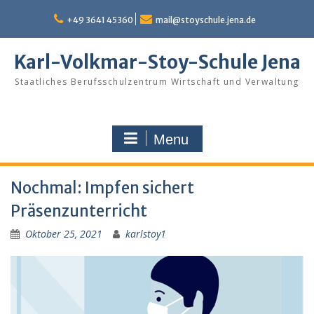
Skip
to
+49 3641 45360
mail@stoyschule.jena.de
content
Karl-Volkmar-Stoy-Schule Jena
Staatliches Berufsschulzentrum Wirtschaft und Verwaltung
Menu
Nochmal: Impfen sichert
Präsenzunterricht
Oktober 25, 2021
karlstoy1