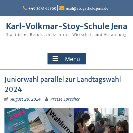
Skip
to
+49 3641 45360
mail@stoyschule.jena.de
content
Karl-Volkmar-Stoy-Schule Jena
Staatliches Berufsschulzentrum Wirtschaft und Verwaltung
Menu
Juniorwahl parallel zur Landtagswahl
2024
August 29, 2024
Presse Sprecher