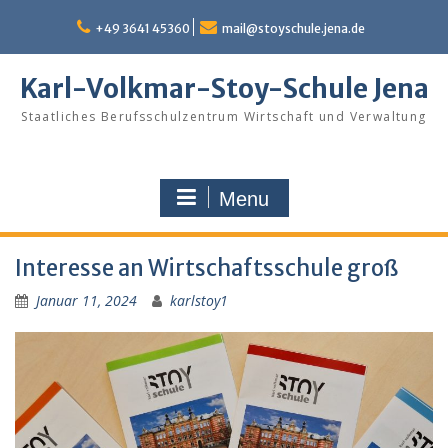
Skip
to
+49 3641 45360
mail@stoyschule.jena.de
content
Karl-Volkmar-Stoy-Schule Jena
Staatliches Berufsschulzentrum Wirtschaft und Verwaltung
Menu
Interesse an Wirtschaftsschule groß
Januar 11, 2024
karlstoy1