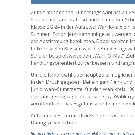
Zur vorgezogenen Bundestagswahl am 23. Febr
Schulen im Land statt, so auch in unserer Schu
Klasse BG 24 in der Aula zwei Wahllokale ein,
Stimmen. Schon jetzt kann mitgeteilt werden, 
der Abstimmung beteiligten. Dabei spielten i
Rolle. In vielen Klassen war die Bundestagswa
Schüler beispielsweise den „Wahl-O-Mat“. Ziel 
handlungsorientiert zu verbessern und langfris
Um die Juniorwahl überhaupt zu ermöglichen, 
in den Druck gegeben. Bei einigen Klein- un
Juniorwahl-Stimmzettel für den Wahlkreis 190
dies nur geringfügig auf unser Stoy-Wahlerge
veröffentlicht. Das Ergebnis aller teilnehmend
Aufgrund des Termindrucks entschloss sich da
Dating zu verzichten.
Berufliches Gymnasium
,
Berufsfachschule
,
Berufssc