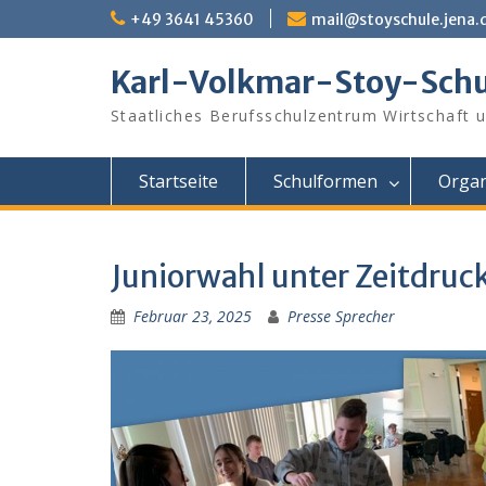
Skip
+49 3641 45360
mail@stoyschule.jena.
to
content
Karl-Volkmar-Stoy-Schu
Staatliches Berufsschulzentrum Wirtschaft 
Startseite
Schulformen
Organ
Juniorwahl unter Zeitdruc
Februar 23, 2025
Presse Sprecher