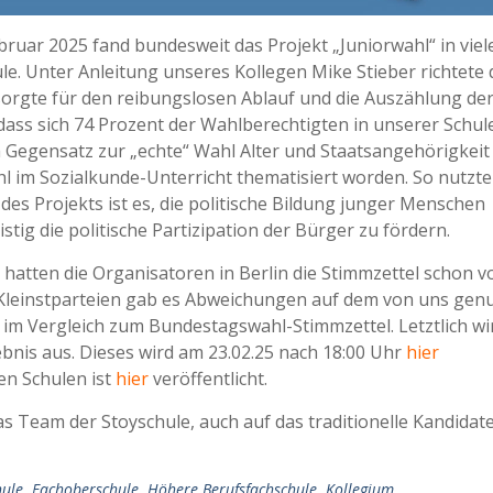
uar 2025 fand bundesweit das Projekt „Juniorwahl“ in viel
le. Unter Anleitung unseres Kollegen Mike Stieber richtete 
 sorgte für den reibungslosen Ablauf und die Auszählung de
dass sich 74 Prozent der Wahlberechtigten in unserer Schul
m Gegensatz zur „echte“ Wahl Alter und Staatsangehörigkeit
hl im Sozialkunde-Unterricht thematisiert worden. So nutzte
des Projekts ist es, die politische Bildung junger Menschen
tig die politische Partizipation der Bürger zu fördern.
hatten die Organisatoren in Berlin die Stimmzettel schon vo
d Kleinstparteien gab es Abweichungen auf dem von uns gen
 im Vergleich zum Bundestagswahl-Stimmzettel. Letztlich wir
bnis aus. Dieses wird am 23.02.25 nach 18:00 Uhr
hier
en Schulen ist
hier
veröffentlicht.
s Team der Stoyschule, auch auf das traditionelle Kandidat
hule
,
Fachoberschule
,
Höhere Berufsfachschule
,
Kollegium