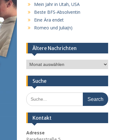
Mein Jahr in Utah, USA
Beste BFS-Absolventin
Eine Ära endet
Romeo und Julia(n)
Ältere Nachrichten
Ältere
Nachrichten
Suche
Search
for:
Kontakt
Adresse
Paradiesstraße 5