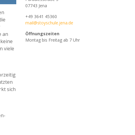
07743 Jena
en
+49 3641 45360
die
mail@stoyschule.jena.de
r
e an
Öffnungszeiten
Montag bis Freitag ab 7 Uhr
 keine
n viele
rzeitig
utzten
kt sich
en-