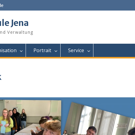
de
le Jena
und Verwaltung
isation
Portrait
Service
k