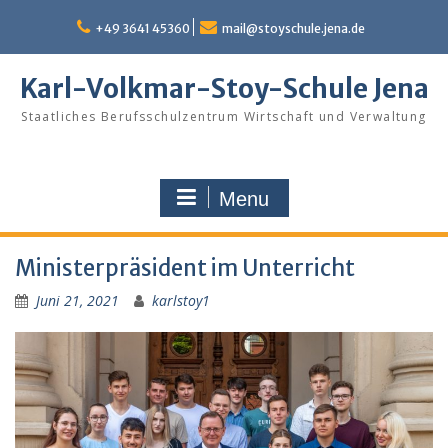
Skip
to
+49 3641 45360
mail@stoyschule.jena.de
content
Karl-Volkmar-Stoy-Schule Jena
Staatliches Berufsschulzentrum Wirtschaft und Verwaltung
Menu
Ministerpräsident im Unterricht
Juni 21, 2021
karlstoy1