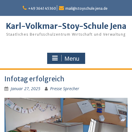
Skip
to
+49 3641 45360
mail@stoyschule.jena.de
content
Karl-Volkmar-Stoy-Schule Jena
Staatliches Berufsschulzentrum Wirtschaft und Verwaltung
Menu
Infotag erfolgreich
Januar 27, 2025
Presse Sprecher