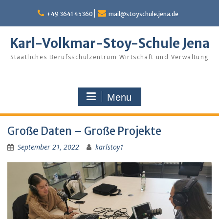
Skip
to
+49 3641 45360
mail@stoyschule.jena.de
content
Karl-Volkmar-Stoy-Schule Jena
Staatliches Berufsschulzentrum Wirtschaft und Verwaltung
Menu
Große Daten – Große Projekte
September 21, 2022
karlstoy1