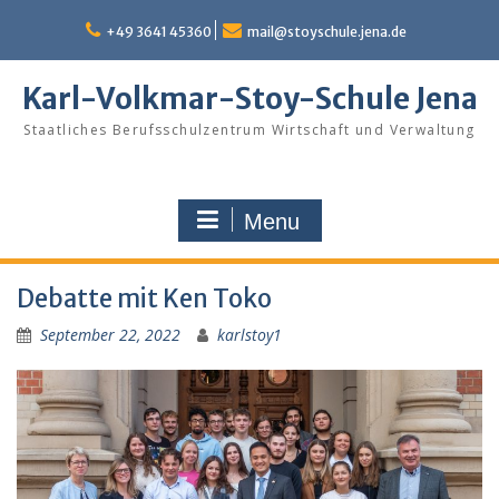
Skip
to
+49 3641 45360
mail@stoyschule.jena.de
content
Karl-Volkmar-Stoy-Schule Jena
Staatliches Berufsschulzentrum Wirtschaft und Verwaltung
Menu
Debatte mit Ken Toko
September 22, 2022
karlstoy1