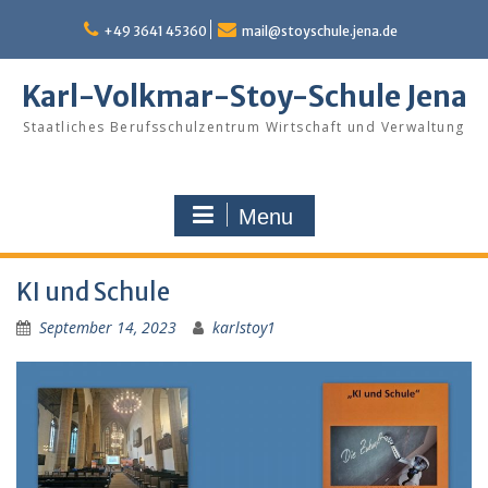
Skip
to
+49 3641 45360
mail@stoyschule.jena.de
content
Karl-Volkmar-Stoy-Schule Jena
Staatliches Berufsschulzentrum Wirtschaft und Verwaltung
Menu
KI und Schule
September 14, 2023
karlstoy1