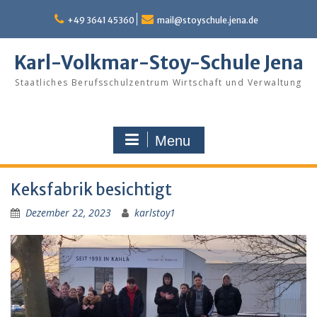
Skip
to
+49 3641 45360
mail@stoyschule.jena.de
content
Karl-Volkmar-Stoy-Schule Jena
Staatliches Berufsschulzentrum Wirtschaft und Verwaltung
Menu
Keksfabrik besichtigt
Dezember 22, 2023
karlstoy1