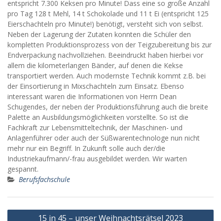
entspricht 7.300 Keksen pro Minute! Dass eine so große Anzahl
pro Tag 128 t Mehl, 14 t Schokolade und 11 t Ei (entspricht 125
Eierschachteln pro Minute!) benötigt, versteht sich von selbst.
Neben der Lagerung der Zutaten konnten die Schüler den
kompletten Produktionsprozess von der Teigzubereitung bis zur
Endverpackung nachvollziehen. Beeindruckt haben hierbei vor
allem die kilometerlangen Bänder, auf denen die Kekse
transportiert werden. Auch modernste Technik kommt z.B. bei
der Einsortierung in Mixschachteln zum Einsatz. Ebenso
interessant waren die Informationen von Herrn Dean
Schugendes, der neben der Produktionsführung auch die breite
Palette an Ausbildungsmöglichkeiten vorstellte. So ist die
Fachkraft zur Lebensmitteltechnik, der Maschinen- und
Anlagenführer oder auch der Süßwarentechnologe nun nicht
mehr nur ein Begriff. In Zukunft solle auch der/die
Industriekaufmann/-frau ausgebildet werden. Wir warten
gespannt.
Berufsfachschule
Beitragsnavigation
15 in 45 – unser Weihnachtsrätsel 2023