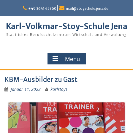
Skip
to
+49 3641 45360
mail@stoyschule.jena.de
content
Karl-Volkmar-Stoy-Schule Jena
Staatliches Berufsschulzentrum Wirtschaft und Verwaltung
Menu
KBM-Ausbilder zu Gast
Januar 11, 2022
karlstoy1