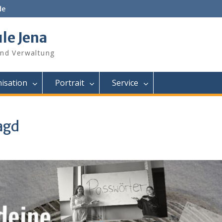
de
le Jena
und Verwaltung
isation
Portrait
Service
agd