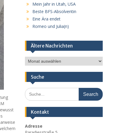
Mein Jahr in Utah, USA
Beste BFS-Absolventin
Eine Ära endet
Romeo und Julia(n)
Ältere Nachrichten
Ältere
Nachrichten
Suche
Search
for:
zung
TLM
bewusst
Kontakt
es
aarweise
Adresse
i welchem
Paradiesstraße 5