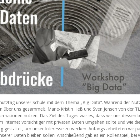
chutztag unserer Schule mit dem Thema „Big Data“. Während der Nut
n über uns gesammelt. Marie-Kristin Heß und Sven Jensen von der 
formationen nutzen. Das Ziel des Tages war es, dass wir uns dessen 
Internet vorsichtiger mit privaten Daten umgehen sollte und wie di
tig gestaltet, um unser Interesse zu wecken. Anfangs arbeiteten wir p
unserer Daten bleiben sollen. Anschließend gab es ein Rollenspiel, be