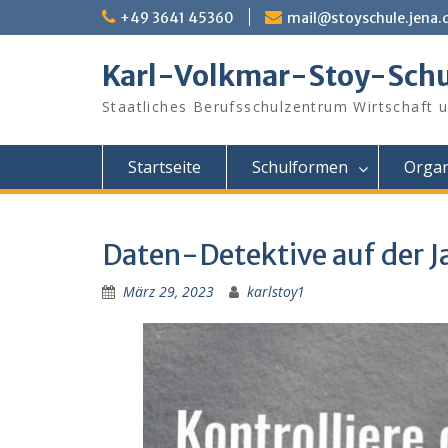
Skip
+49 3641 45360
mail@stoyschule.jena.
to
content
Karl-Volkmar-Stoy-Schu
Staatliches Berufsschulzentrum Wirtschaft 
Startseite
Schulformen
Organ
Daten-Detektive auf der J
März 29, 2023
karlstoy1