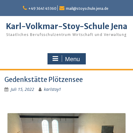
Skip
to
+49 3641 45360
mail@stoyschule.jena.de
content
Karl-Volkmar-Stoy-Schule Jena
Staatliches Berufsschulzentrum Wirtschaft und Verwaltung
Menu
Gedenkstätte Plötzensee
Juli 15, 2022
karlstoy1