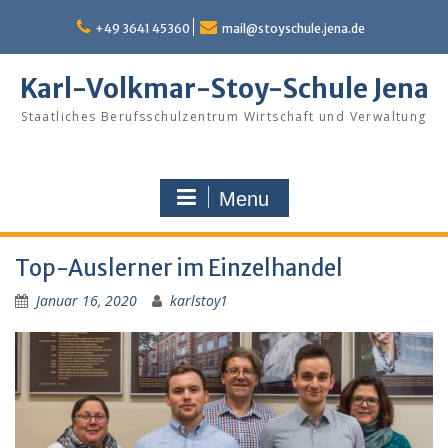
Skip
to
+49 3641 45360
mail@stoyschule.jena.de
content
Karl-Volkmar-Stoy-Schule Jena
Staatliches Berufsschulzentrum Wirtschaft und Verwaltung
Menu
Top-Auslerner im Einzelhandel
Januar 16, 2020
karlstoy1