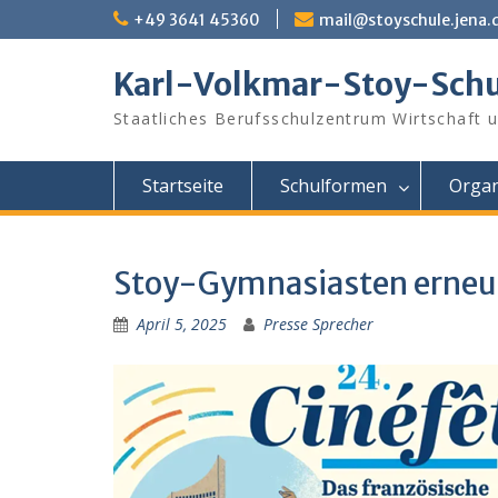
Skip
+49 3641 45360
mail@stoyschule.jena.
to
content
Karl-Volkmar-Stoy-Schu
Staatliches Berufsschulzentrum Wirtschaft 
Startseite
Schulformen
Organ
Stoy-Gymnasiasten erneut
April 5, 2025
Presse Sprecher