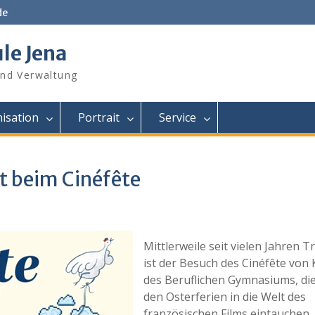
de
le Jena
und Verwaltung
isation
Portrait
Service
 beim Cinéfête
Mittlerweile seit vielen Jahren T
ist der Besuch des Cinéfête von 
des Beruflichen Gymnasiums, die
den Osterferien in die Welt des
französischen Films eintauchen.