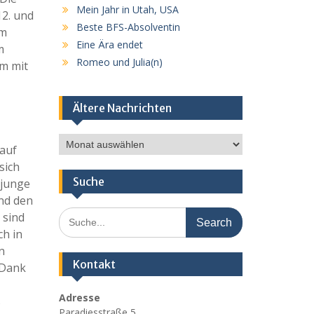
Mein Jahr in Utah, USA
12. und
Beste BFS-Absolventin
im
Eine Ära endet
m
Romeo und Julia(n)
m mit
Ältere Nachrichten
Ältere
 auf
Nachrichten
sich
Suche
 junge
nd den
Search
 sind
for:
ch in
n
Kontakt
 Dank
Adresse
s
Paradiesstraße 5