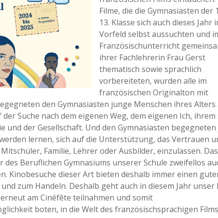
Filme, die die Gymnasiasten der 
13. Klasse sich auch dieses Jahr 
Vorfeld selbst aussuchten und i
Französischunterricht gemeinsa
ihrer Fachlehrerin Frau Gerst
thematisch sowie sprachlich
vorbereiteten, wurden alle im
französischen Originalton mit
n begegneten den Gymnasiasten junge Menschen ihres Alters
 der Suche nach dem eigenen Weg, dem eigenen Ich, ihrem 
ilie und der Gesellschaft. Und den Gymnasiasten begegneten
rden lernen, sich auf die Unterstützung, das Vertrauen u
Mitschüler, Familie, Lehrer oder Ausbilder, einzulassen. Das
er des Beruflichen Gymnasiums unserer Schule zweifellos au
n. Kinobesuche dieser Art bieten deshalb immer einen gute
nd zum Handeln. Deshalb geht auch in diesem Jahr unser
e erneut am Cinéfête teilnahmen und somit
lichkeit boten, in die Welt des französischsprachigen Film