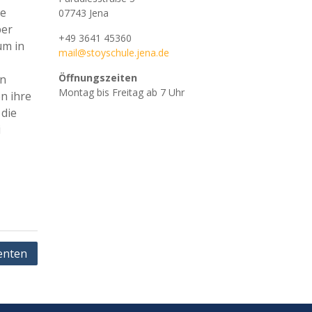
te
07743 Jena
ber
+49 3641 45360
um in
mail@stoyschule.jena.de
Öffnungszeiten
an
Montag bis Freitag ab 7 Uhr
n ihre
 die
i
enten