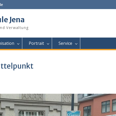
de
le Jena
und Verwaltung
isation
Portrait
Service
ittelpunkt