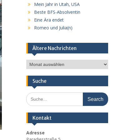
Mein Jahr in Utah, USA
Beste BFS-Absolventin
Eine Ära endet
Romeo und Julia(n)
Ältere Nachrichten
Ältere
Nachrichten
Suche
Search
for:
Kontakt
Adresse
Paradiesstraße 5