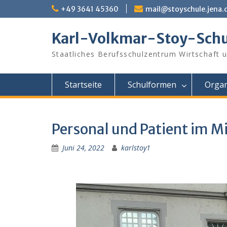
Skip
+49 3641 45360
mail@stoyschule.jena.
to
content
Karl-Volkmar-Stoy-Schu
Staatliches Berufsschulzentrum Wirtschaft 
Startseite
Schulformen
Organ
Personal und Patient im M
Juni 24, 2022
karlstoy1