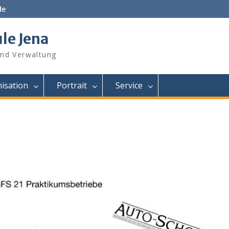
de
le Jena
und Verwaltung
isation
Portrait
Service