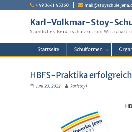
Skip
+49 3641 45360
mail@stoyschule.jena.
to
content
Karl-Volkmar-Stoy-Schu
Staatliches Berufsschulzentrum Wirtschaft 
Startseite
Schulformen
Organ
HBFS-Praktika erfolgreich
Juni 23, 2022
karlstoy1