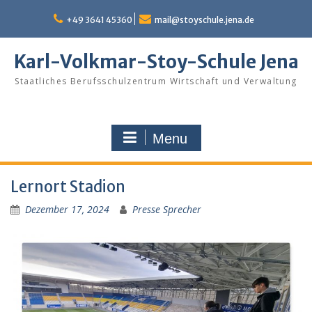
Skip
to
+49 3641 45360
mail@stoyschule.jena.de
content
Karl-Volkmar-Stoy-Schule Jena
Staatliches Berufsschulzentrum Wirtschaft und Verwaltung
Menu
Lernort Stadion
Dezember 17, 2024
Presse Sprecher