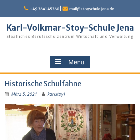
Skip
to
+49 3641 45360
mail@stoyschule.jena.de
content
Karl-Volkmar-Stoy-Schule Jena
Staatliches Berufsschulzentrum Wirtschaft und Verwaltung
Menu
Historische Schulfahne
März 5, 2021
karlstoy1