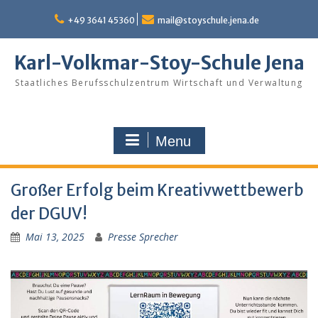
Skip
to
+49 3641 45360
mail@stoyschule.jena.de
content
Karl-Volkmar-Stoy-Schule Jena
Staatliches Berufsschulzentrum Wirtschaft und Verwaltung
Menu
Großer Erfolg beim Kreativwettbewerb
der DGUV!
Mai 13, 2025
Presse Sprecher