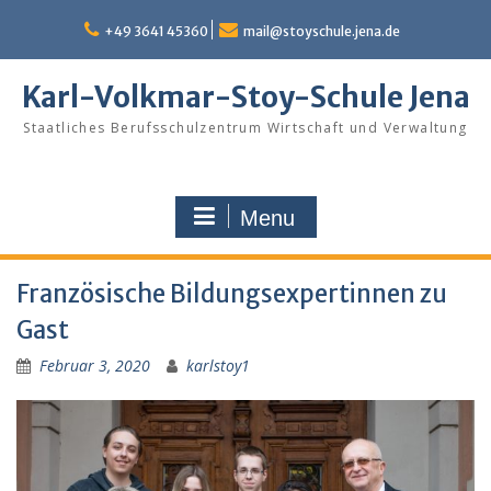
Skip
to
+49 3641 45360
mail@stoyschule.jena.de
content
Karl-Volkmar-Stoy-Schule Jena
Staatliches Berufsschulzentrum Wirtschaft und Verwaltung
Menu
Französische Bildungsexpertinnen zu
Gast
Februar 3, 2020
karlstoy1