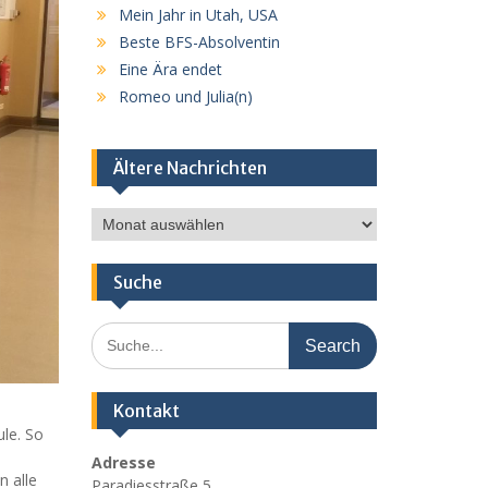
Mein Jahr in Utah, USA
Beste BFS-Absolventin
Eine Ära endet
Romeo und Julia(n)
Ältere Nachrichten
Ältere
Nachrichten
Suche
Search
for:
Kontakt
ule. So
Adresse
 alle
Paradiesstraße 5