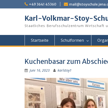
Skip
+49 3641 45360
mail@stoyschule.jena.
to
content
Karl-Volkmar-Stoy-Schu
Staatliches Berufsschulzentrum Wirtschaft 
Startseite
Schulformen
Organ
Kuchenbasar zum Abschie
Juni 16, 2023
karlstoy1