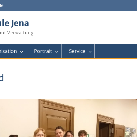
de
le Jena
und Verwaltung
isation
Portrait
Service
d