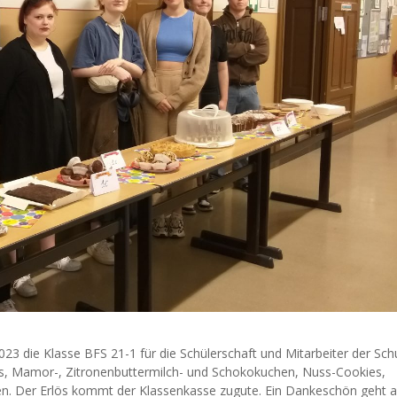
3 die Klasse BFS 21-1 für die Schülerschaft und Mitarbeiter der Sch
ins, Mamor-, Zitronenbuttermilch- und Schokokuchen, Nuss-Cookies,
n. Der Erlös kommt der Klassenkasse zugute. Ein Dankeschön geht an