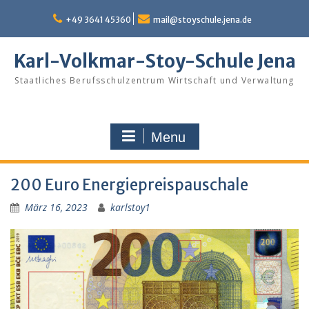
Skip
to
+49 3641 45360
mail@stoyschule.jena.de
content
Karl-Volkmar-Stoy-Schule Jena
Staatliches Berufsschulzentrum Wirtschaft und Verwaltung
Menu
200 Euro Energiepreispauschale
März 16, 2023
karlstoy1