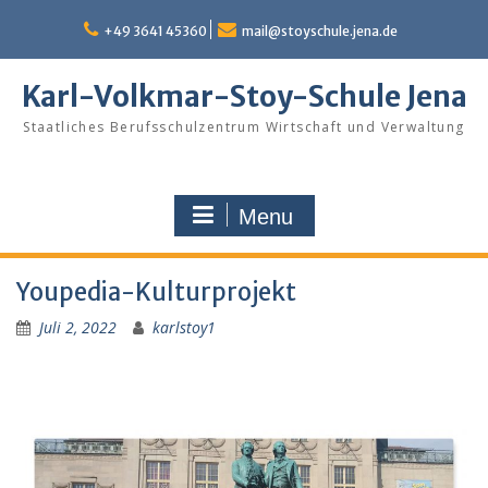
Skip
to
+49 3641 45360
mail@stoyschule.jena.de
content
Karl-Volkmar-Stoy-Schule Jena
Staatliches Berufsschulzentrum Wirtschaft und Verwaltung
Menu
Youpedia-Kulturprojekt
Juli 2, 2022
karlstoy1