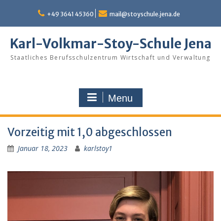
Skip
to
+49 3641 45360
mail@stoyschule.jena.de
content
Karl-Volkmar-Stoy-Schule Jena
Staatliches Berufsschulzentrum Wirtschaft und Verwaltung
Menu
Vorzeitig mit 1,0 abgeschlossen
Januar 18, 2023
karlstoy1