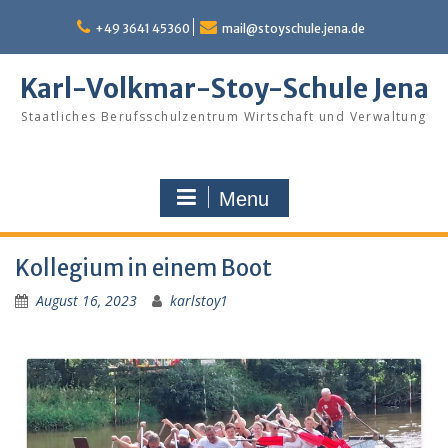
Skip
to
+49 3641 45360
mail@stoyschule.jena.de
content
Karl-Volkmar-Stoy-Schule Jena
Staatliches Berufsschulzentrum Wirtschaft und Verwaltung
Menu
Kollegium in einem Boot
August 16, 2023
karlstoy1