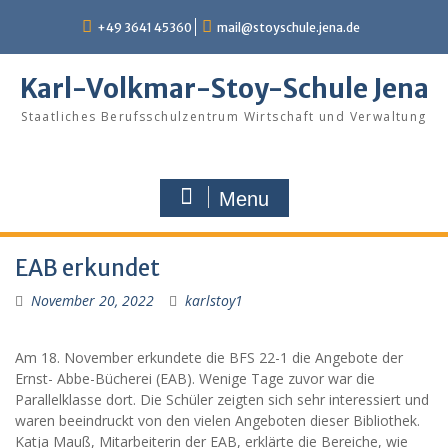
Skip
+49 3641 45360
mail@stoyschule.jena.de
to
content
Karl-Volkmar-Stoy-Schule Jena
Staatliches Berufsschulzentrum Wirtschaft und Verwaltung
Menu
EAB erkundet
November 20, 2022
karlstoy1
Am 18. November erkundete die BFS 22-1 die Angebote der
Ernst- Abbe-Bücherei (EAB). Wenige Tage zuvor war die
Parallelklasse dort. Die Schüler zeigten sich sehr interessiert und
waren beeindruckt von den vielen Angeboten dieser Bibliothek.
Katja Mauß, Mitarbeiterin der EAB, erklärte die Bereiche, wie