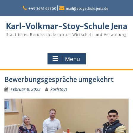
Skip
to
+49 3641 45360
mail@stoyschule.jena.de
content
Karl-Volkmar-Stoy-Schule Jena
Staatliches Berufsschulzentrum Wirtschaft und Verwaltung
Menu
Bewerbungsgespräche umgekehrt
Februar 8, 2023
karlstoy1