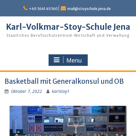
Skip
to
+49 3641 45360
mail@stoyschule.jena.de
content
Karl-Volkmar-Stoy-Schule Jena
Staatliches Berufsschulzentrum Wirtschaft und Verwaltung
Menu
Basketball mit Generalkonsul und OB
Oktober 7, 2022
karlstoy1