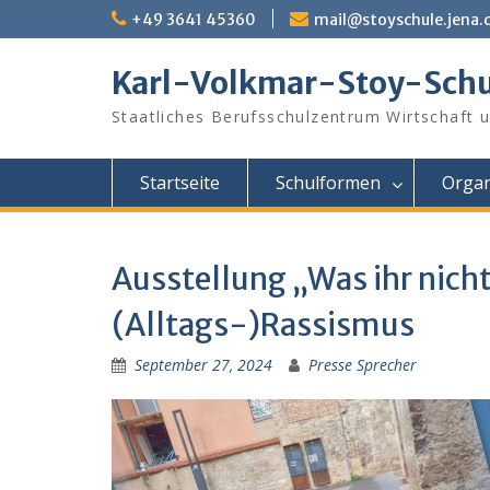
Skip
+49 3641 45360
mail@stoyschule.jena.
to
content
Karl-Volkmar-Stoy-Schu
Staatliches Berufsschulzentrum Wirtschaft 
Startseite
Schulformen
Organ
Ausstellung „Was ihr nic
(Alltags-)Rassismus
September 27, 2024
Presse Sprecher