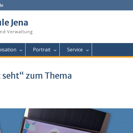
de
le Jena
und Verwaltung
isation
Portrait
Service
ht seht“ zum Thema