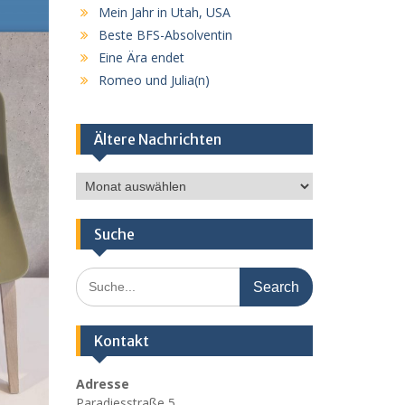
Mein Jahr in Utah, USA
Beste BFS-Absolventin
Eine Ära endet
Romeo und Julia(n)
Ältere Nachrichten
Ältere
Nachrichten
Suche
Search
for:
Kontakt
Adresse
Paradiesstraße 5