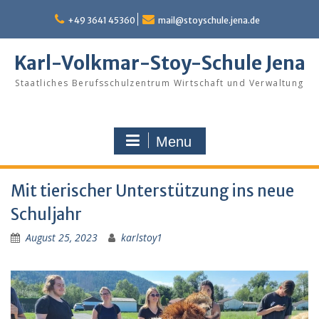
Skip
to
+49 3641 45360
mail@stoyschule.jena.de
content
Karl-Volkmar-Stoy-Schule Jena
Staatliches Berufsschulzentrum Wirtschaft und Verwaltung
Menu
Mit tierischer Unterstützung ins neue
Schuljahr
August 25, 2023
karlstoy1