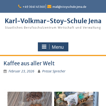
Skip
to
+49 3641 45360
mail@stoyschule.jena.de
content
Karl-Volkmar-Stoy-Schule Jena
Staatliches Berufsschulzentrum Wirtschaft und Verwaltung
Menu
Kaffee aus aller Welt
Februar 23, 2026
Presse Sprecher