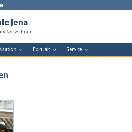
de
le Jena
und Verwaltung
isation
Portrait
Service
en