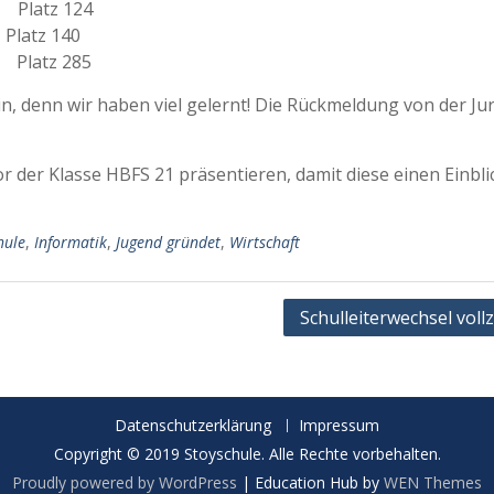
Platz 124
latz 140
latz 285
n, denn wir haben viel gelernt! Die Rückmeldung von der Ju
 der Klasse HBFS 21 präsentieren, damit diese einen Einblic
hule
,
Informatik
,
Jugend gründet
,
Wirtschaft
Schulleiterwechsel vol
Datenschutzerklärung
Impressum
Copyright © 2019 Stoyschule. Alle Rechte vorbehalten.
Proudly powered by WordPress
|
Education Hub by
WEN Themes