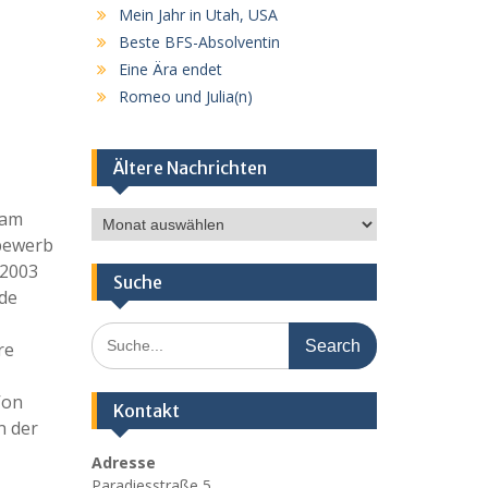
Mein Jahr in Utah, USA
Beste BFS-Absolventin
Eine Ära endet
Romeo und Julia(n)
Ältere Nachrichten
 am
Ältere
Nachrichten
tbewerb
 2003
Suche
nde
Search
re
for:
Von
Kontakt
n der
Adresse
Paradiesstraße 5