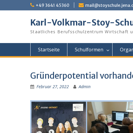
Skip
+49 3641 45360
mail@stoyschule.jena.
to
content
Karl-Volkmar-Stoy-Schu
Staatliches Berufsschulzentrum Wirtschaft 
Startseite
Schulformen
Organ
Gründerpotential vorhand
Februar 27, 2022
Admin