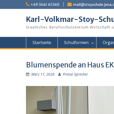
Skip
+49 3641 45360
mail@stoyschule.jena.
to
content
Karl-Volkmar-Stoy-Schu
Staatliches Berufsschulzentrum Wirtschaft 
Startseite
Schulformen
Organ
Blumenspende an Haus EK
März 17, 2026
Presse Sprecher