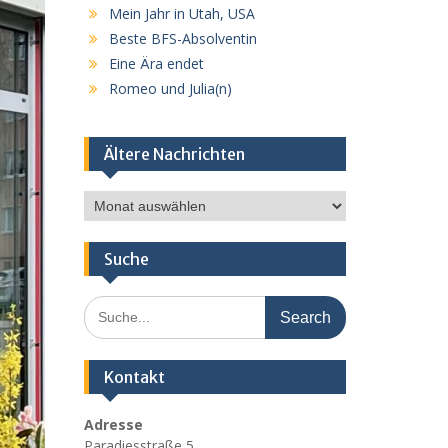
Mein Jahr in Utah, USA
Beste BFS-Absolventin
Eine Ära endet
Romeo und Julia(n)
Ältere Nachrichten
Ältere
Nachrichten
Suche
Search
for:
Kontakt
Adresse
Paradiesstraße 5