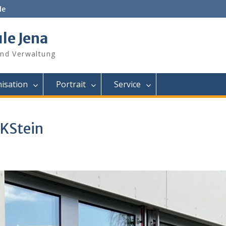
de
le Jena
und Verwaltung
isation
Portrait
Service
KStein