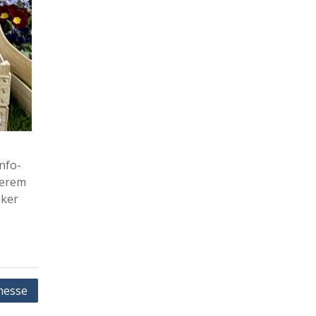
nfo-
serem
nker
messe