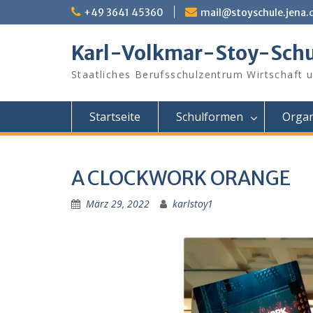
Skip
+49 3641 45360
mail@stoyschule.jena.
to
content
Karl-Volkmar-Stoy-Schu
Staatliches Berufsschulzentrum Wirtschaft 
Startseite
Schulformen
Organ
A CLOCKWORK ORANGE
März 29, 2022
karlstoy1