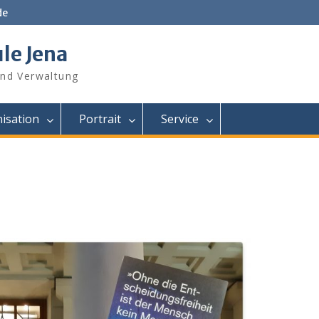
de
le Jena
und Verwaltung
isation
Portrait
Service