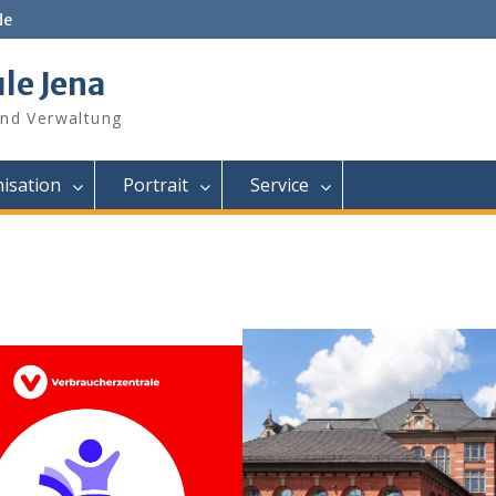
de
le Jena
und Verwaltung
isation
Portrait
Service