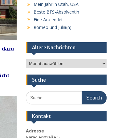
Mein Jahr in Utah, USA
Beste BFS-Absolventin
Eine Ära endet
Romeo und Julia(n)
Ältere Nachrichten
e dazu
Ältere
Nachrichten
icht
Suche
Search
for:
Kontakt
Adresse
Paradiesstraße 5