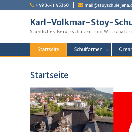
Skip
+49 3641 45360
mail@stoyschule.jena.
to
content
Karl-Volkmar-Stoy-Schu
Staatliches Berufsschulzentrum Wirtschaft 
Startseite
Schulformen
Organ
Startseite