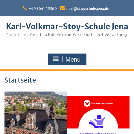
Skip
to
+49 3641 45360
mail@stoyschule.jena.de
content
Karl-Volkmar-Stoy-Schule Jena
Staatliches Berufsschulzentrum Wirtschaft und Verwaltung
Menu
Startseite